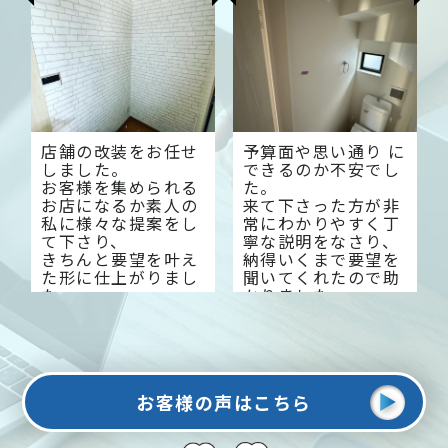
ご提案してください
ました。
店舗の改装をお任せ
予算面や思い通り に
しました。
できるのか不安でし
お客様を集められる
た。
お店になるか素人の
来て下さった方が非
私に様々な提案をし
常にわかりやすく丁
て下さり、
寧な説明をなさり、
きちんと要望を叶え
納得いくまで要望を
た形に仕上がりまし
聞いてくれたので助
た。
かりました。
今では来客数も増え
大変感謝しておりま
大変満足していま
す。
す。
お客様の声はこちら