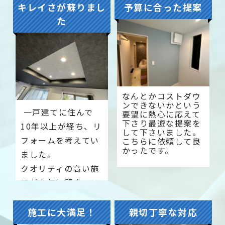
キレイさが蘇りまし
予算に合った提案
た
なんとかコストダウ
ンできないかという
一戸建てに住んで
要望に熱心に応えて
下さり最遊な提案を
10年以上が経ち、リ
して下さいました。
フォームを考えてい
こちらに依頼して良
かったです。
ました。
クオリティの高い施
工が人気と聞き、こ
ちらでお願いするこ
とにしました。
施工に大満足！
親切丁寧な対応
納得のいくプランを