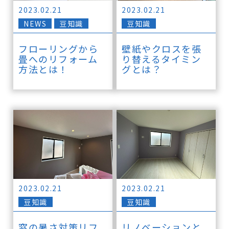
2023.02.21
2023.02.21
NEWS
豆知識
豆知識
フローリングから
壁紙やクロスを張
畳へのリフォーム
り替えるタイミン
方法とは！
グとは？
2023.02.21
2023.02.21
豆知識
豆知識
窓の暑さ対策リフ
リノベーションと