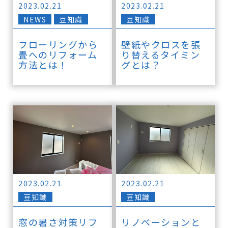
2023.02.21
2023.02.21
NEWS
豆知識
豆知識
フローリングから
壁紙やクロスを張
畳へのリフォーム
り替えるタイミン
方法とは！
グとは？
2023.02.21
2023.02.21
豆知識
豆知識
窓の暑さ対策リフ
リノベーションと