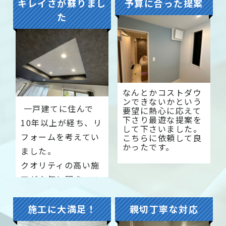
キレイさが蘇りまし
予算に合った提案
た
なんとかコストダウ
ンできないかという
一戸建てに住んで
要望に熱心に応えて
下さり最遊な提案を
10年以上が経ち、リ
して下さいました。
フォームを考えてい
こちらに依頼して良
かったです。
ました。
クオリティの高い施
工が人気と聞き、こ
ちらでお願いするこ
とにしました。
施工に大満足！
親切丁寧な対応
納得のいくプランを