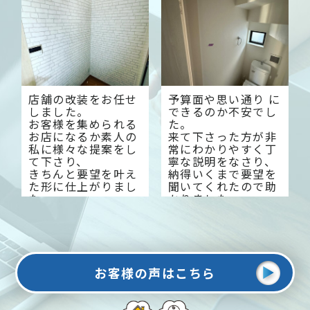
ご提案してください
ました。
店舗の改装をお任せ
予算面や思い通り に
しました。
できるのか不安でし
お客様を集められる
た。
お店になるか素人の
来て下さった方が非
私に様々な提案をし
常にわかりやすく丁
て下さり、
寧な説明をなさり、
きちんと要望を叶え
納得いくまで要望を
た形に仕上がりまし
聞いてくれたので助
た。
かりました。
今では来客数も増え
大変感謝しておりま
大変満足していま
す。
す。
お客様の声はこちら